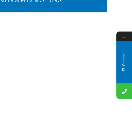
SION & FLEX MOLDING
→
Contact