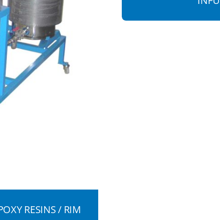
INFU
POXY RESINS / RIM