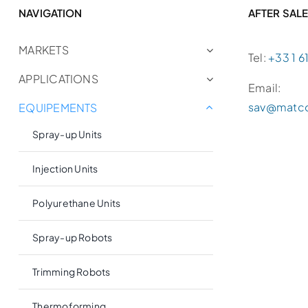
NAVIGATION
AFTER SAL
MARKETS
Tel:
+33 1 61
APPLICATIONS
Email:
sav@matc
EQUIPEMENTS
Spray-up Units
Injection Units
Polyurethane Units
Spray-up Robots
Trimming Robots
Thermoforming