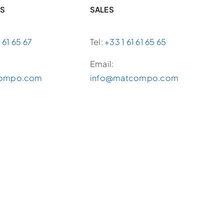
ES
SALES
 61 65 67
Tel:
+33 1 61 61 65 65
Email:
ompo.com
info@matcompo.com