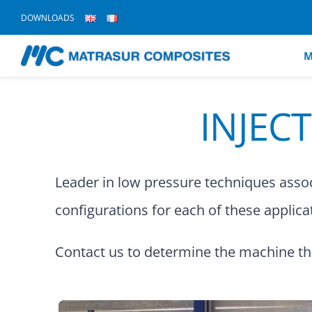
Skip
DOWNLOADS
to
content
M
INJEC
Leader in low pressure techniques assoc
configurations for each of these applica
Contact us to determine the machine that